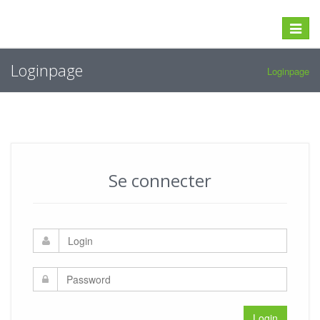
Toggle
navigat
Loginpage
Loginpage
Se connecter
Login