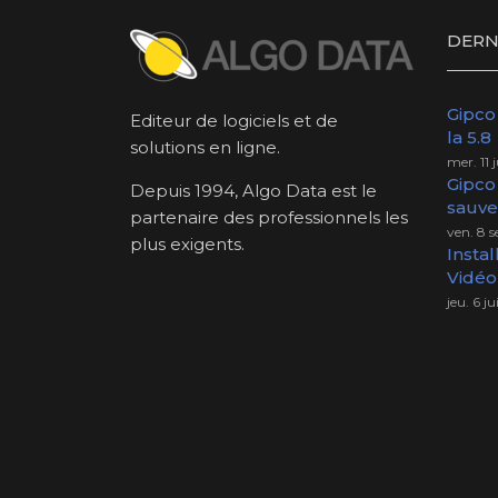
DERN
Gipco 
Editeur de logiciels et de
la 5.8
solutions en ligne.
mer. 11 j
Gipco
Depuis 1994, Algo Data est le
sauve
partenaire des professionnels les
ven. 8 s
plus exigents.
Instal
Vidéo
jeu. 6 ju