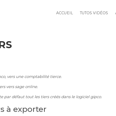
ACCUEIL
TUTOS VIDÉOS
stration
Export Comptable
Export Des Tiers
RS
ipco, vers une comptabilité tierce.
rs vers sage online.
 par défaut tout les tiers créés dans le logiciel gipco.
rs à exporter